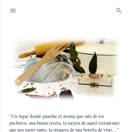
Ir al contenido principal
E
n
t
r
a
d
"Un lugar donde guardar el aroma que sale de los
a
pucheros, una buena receta, la tarjeta de aquel restaurante
s
que nos gustó tanto, la etiqueta de una botella de vino…"