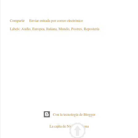
Compartir
Enviar entrada por correo electrónico
Labels:
Audio
Europea
Italiana
Mundo
Postres
Repostería
Con la tecnología de Blogger
La cajita de Nieves y Elena