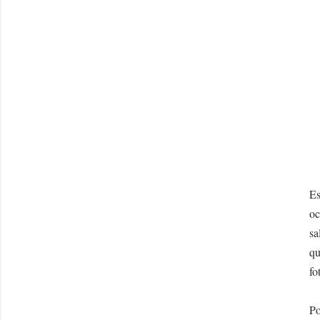
Es
oc
sa
qu
fo
Po