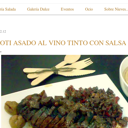
ría Salada
Galería Dulce
Eventos
Ocio
Sobre Nieves..
2.12
OTI ASADO AL VINO TINTO CON SALSA