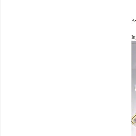
Av
In