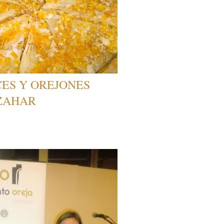
ES Y OREJONES
ZAHAR