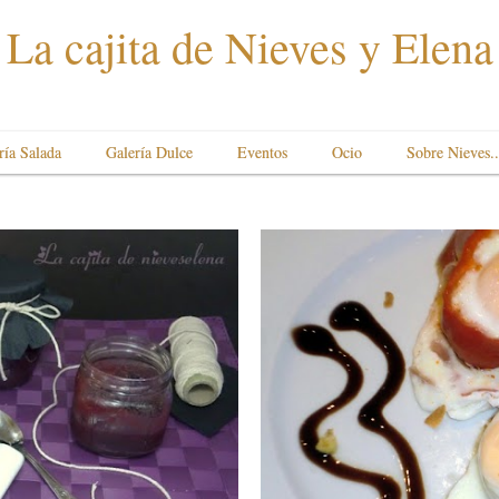
La cajita de Nieves y Elena
ría Salada
Galería Dulce
Eventos
Ocio
Sobre Nieves..