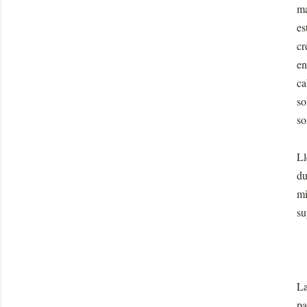
ma
es
cr
en
ca
so
so
Ll
du
mi
su
La
pa