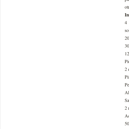
ot
In
4 
so
20
30
12
Pi
2 
Pi
Pe
A
Sa
2 
Ac
50