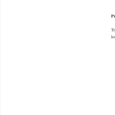
Pr
Tr
lo