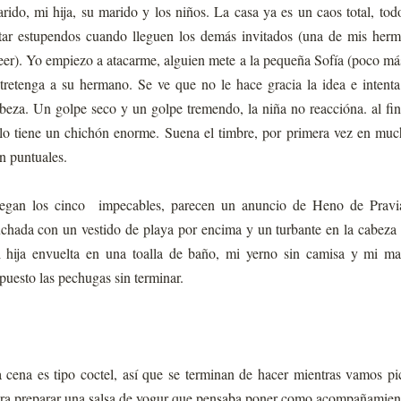
rido, mi hija, su marido y los niños. La casa ya es un caos total, todo
tar estupendos cuando lleguen los demás invitados (una de mis herm
eer). Yo empiezo a atacarme, alguien mete a la pequeña Sofía (poco má
tretenga a su hermano. Se ve que no le hace gracia la idea e intenta
beza. Un golpe seco y un golpe tremendo, la niña no reaccióna. al fi
lo tiene un chichón enorme. Suena el timbre, por primera vez en mu
n puntuales.
egan los cinco impecables, parecen un anuncio de Heno de Pravia.
chada con un vestido de playa por encima y un turbante en la cabeza 
 hija envuelta en una toalla de baño, mi yerno sin camisa y mi m
puesto las pechugas sin terminar.
 cena es tipo coctel, así que se terminan de hacer mientras vamos p
ra preparar una salsa de yogur que pensaba poner como acompañamiento 