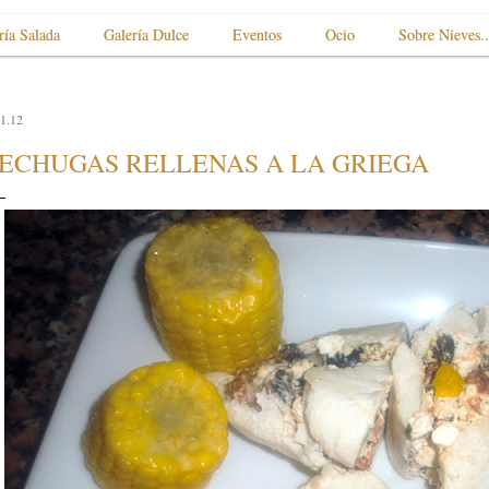
ría Salada
Galería Dulce
Eventos
Ocio
Sobre Nieves..
1.12
ECHUGAS RELLENAS A LA GRIEGA