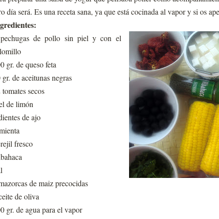
ro día será. Es una receta sana, ya que está cocinada al vapor y si os ap
gredientes:
pechugas de pollo sin piel y con el
lomillo
0 gr. de queso feta
 gr. de aceitunas negras
 tomates secos
el de limón
dientes de ajo
mienta
rejil fresco
lbahaca
l
mazorcas de maiz precocidas
eite de oliva
0 gr. de agua para el vapor