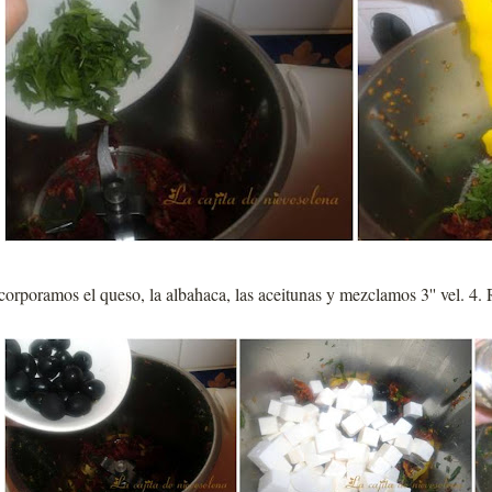
corporamos el queso, la albahaca, las aceitunas y mezclamos 3'' vel. 4