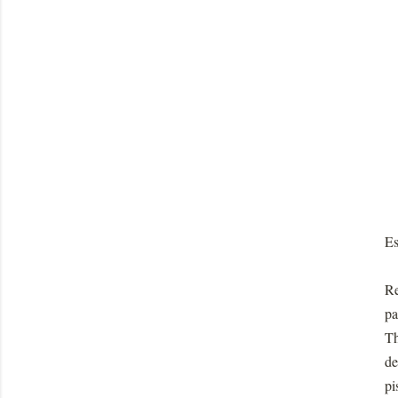
Es
Re
pa
Th
de
pi