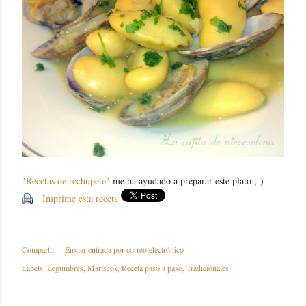
"
Recetas de rechupete
" me ha ayudado a preparar este plato ;-)
Imprime esta receta
Compartir
Enviar entrada por correo electrónico
Labels:
Legumbres
Mariscos
Receta paso a paso
Tradicionales