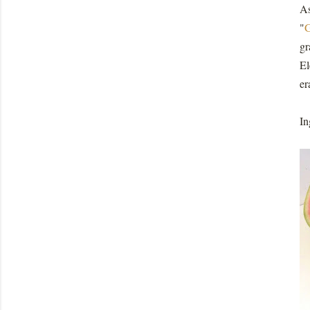
As
"
G
gr
El
er
In