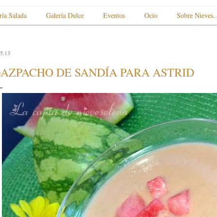
ría Salada
Galería Dulce
Eventos
Ocio
Sobre Nieves..
5.13
AZPACHO DE SANDÍA PARA ASTRID