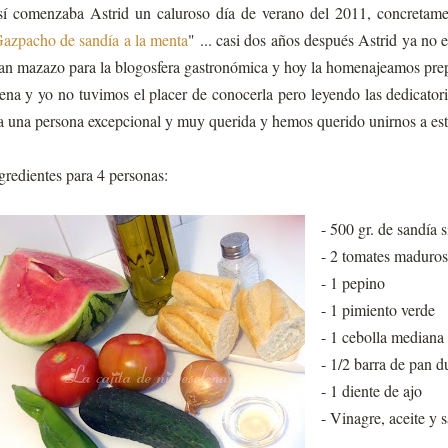
í comenzaba Astrid un caluroso día de verano del 2011, concretamen
azpacho de sandía a la menta
" ... casi dos años después Astrid ya no 
an mazazo para la blogosfera gastronómica y hoy la homenajeamos prep
ena y yo no tuvimos el placer de conocerla pero leyendo las dedicato
a una persona excepcional y muy querida y hemos querido unirnos a es
gredientes para 4 personas:
- 500 gr. de sandía s
- 2 tomates maduros
- 1 pepino
- 1 pimiento verde
- 1 cebolla mediana
- 1/2 barra de pan du
- 1 diente de ajo
- Vinagre, aceite y s