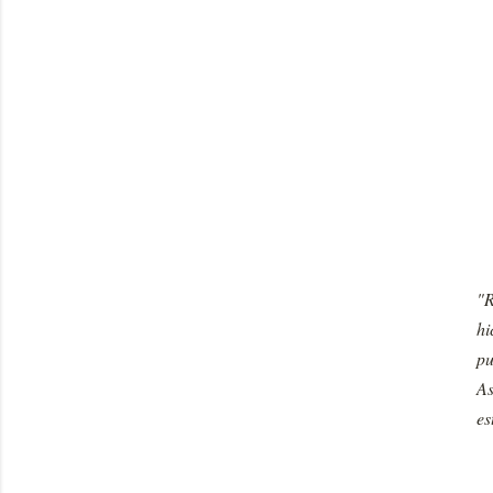
"R
hi
pu
As
es