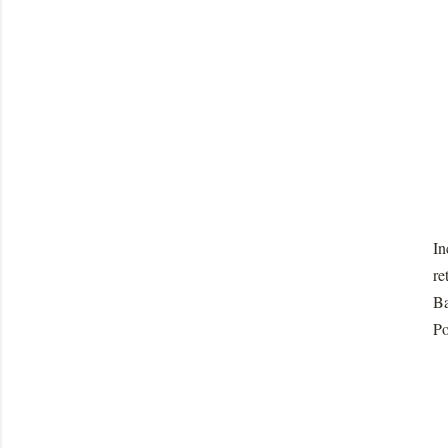
In
re
Ba
Po