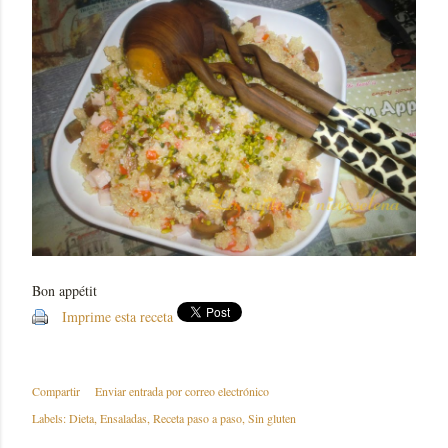
Bon appétit
Imprime esta receta
Compartir
Enviar entrada por correo electrónico
Labels:
Dieta
Ensaladas
Receta paso a paso
Sin gluten