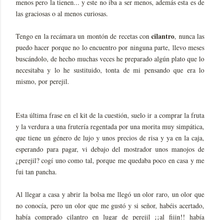
menos pero la tienen... y este no iba a ser menos, además esta es de
las graciosas o al menos curiosas.
cilantro
Tengo en la recámara un montón de recetas con
, nunca las
puedo hacer porque no lo encuentro por ninguna parte, llevo meses
buscándolo, de hecho muchas veces he preparado algún plato que lo
necesitaba y lo he sustituido, tonta de mi pensando que era lo
mismo, por perejil.
Esta última frase en el kit de la cuestión, suelo ir a comprar la fruta
y la verdura a una frutería regentada por una morita muy simpática,
que tiene un género de lujo y unos precios de risa y ya en la caja,
esperando para pagar, vi debajo del mostrador unos manojos de
¿perejil? cogí uno como tal, porque me quedaba poco en casa y me
fui tan pancha.
Al llegar a casa y abrir la bolsa me llegó un olor raro, un olor que
no conocía, pero un olor que me gustó y si señor, habéis acertado,
había comprado cilantro en lugar de perejil ¡¡al fiiin!! había