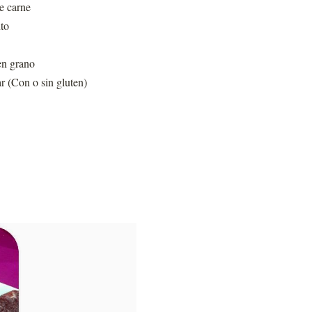
e carne
nto
en grano
r (Con o sin gluten)