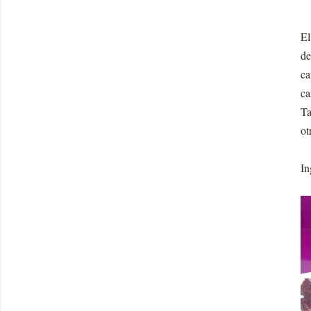
El
de
ca
ca
Ta
ot
In