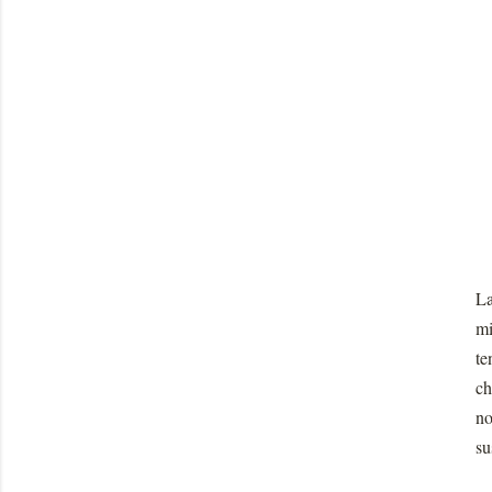
La
mi
te
ch
no
su