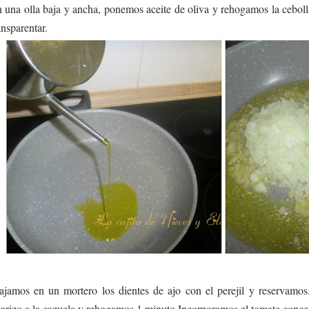
 una olla baja y ancha, ponemos aceite de oliva y rehogamos la cebol
ansparentar.
jamos en un mortero los dientes de ajo con el perejil y reservamo
orizo a la cazuela y rehogamos 1 minuto.Incorporamos el tomate conc