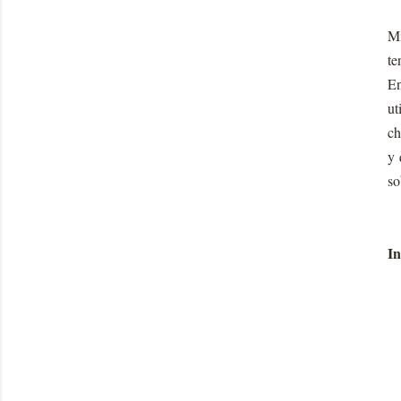
Mi
te
En
ut
ch
y 
so
In