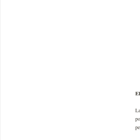
El
La
po
pe