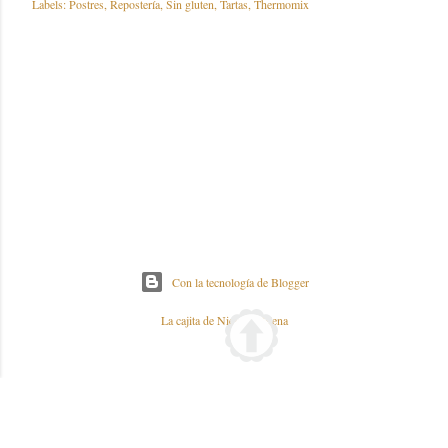
Labels:
Postres
Repostería
Sin gluten
Tartas
Thermomix
Con la tecnología de Blogger
La cajita de Nieves y Elena