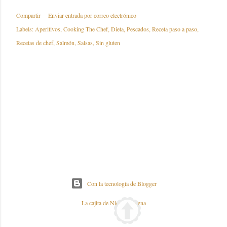
Compartir
Enviar entrada por correo electrónico
Labels:
Aperitivos
Cooking The Chef
Dieta
Pescados
Receta paso a paso
Recetas de chef
Salmón
Salsas
Sin gluten
Con la tecnología de Blogger
La cajita de Nieves y Elena