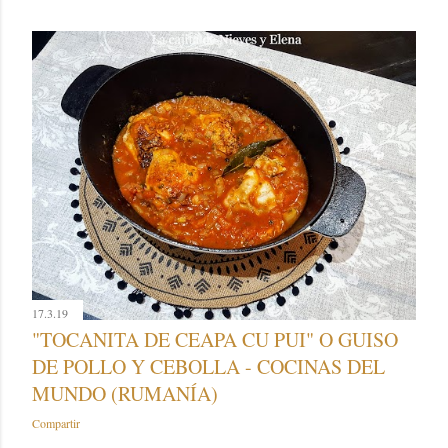
17.3.19
"TOCANITA DE CEAPA CU PUI" O GUISO
DE POLLO Y CEBOLLA - COCINAS DEL
MUNDO (RUMANÍA)
Compartir