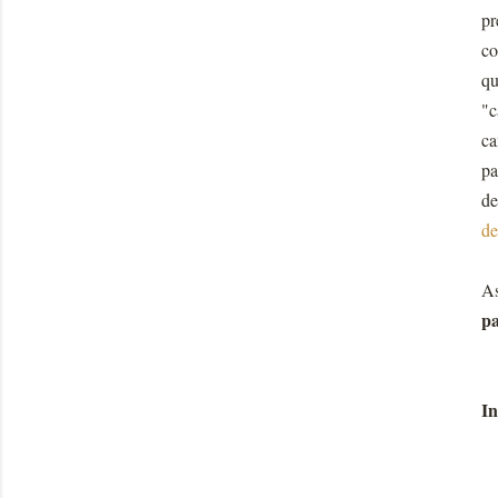
pr
co
qu
"c
ca
pa
de
de
As
pa
In