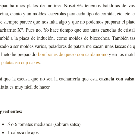
eparaba unos platos de morirse. Nosotr@s tenemos batidoras de vaso
cina, ciento y un moldes, cacerolas para cada tipo de comida, etc, etc, e
e siempre parece que nos falta algo y que no podemos preparar el plat
acharrito X". Pues no. Yo hace tiempo que uso unas cazuelas de crist
mbié a la placa de indución, como moldes de bizcochos. También ta
sado a ser moldes varios, peladores de patata me sacan unas lascas de q
 hielo he preparado
bombones de queso con cardamomo
y en los mol
 patatas en cup cakes
.
cazuela con salsa
í que la excusa que no sea la cacharrería que esta
tata
es muy fácil de hacer.
gredientes:
5 o 6 tomates medianos (sobrará salsa)
1 cabeza de ajos