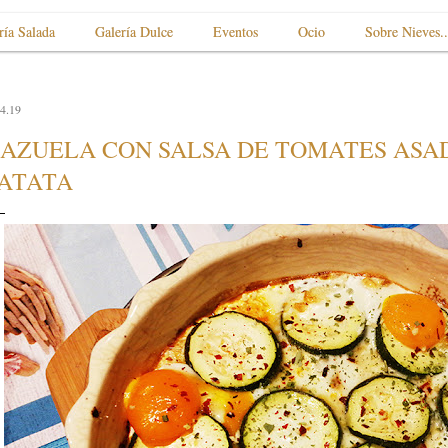
ría Salada
Galería Dulce
Eventos
Ocio
Sobre Nieves..
4.19
AZUELA CON SALSA DE TOMATES ASAD
ATATA