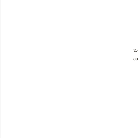
2.
co