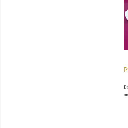
P
En
un