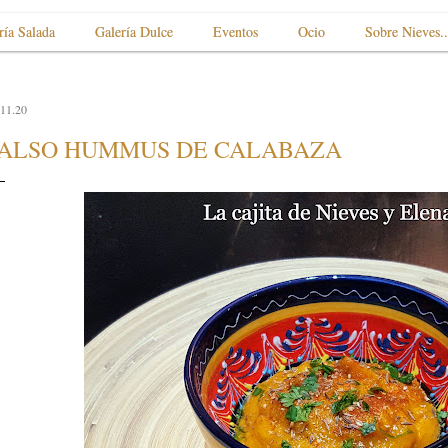
ría Salada
Galería Dulce
Eventos
Ocio
Sobre Nieves..
.11.20
ALSO HUMMUS DE CALABAZA