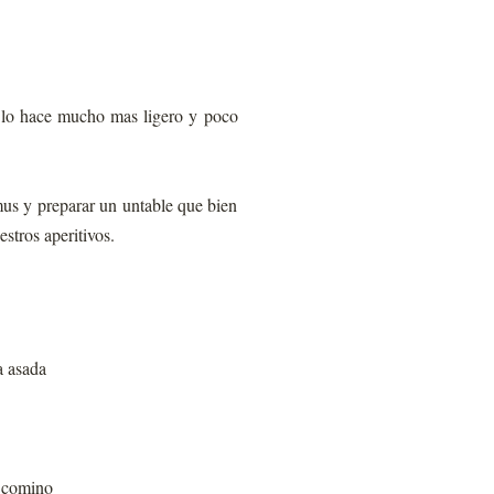
e lo hace mucho mas ligero y poco
mus y preparar un untable que bien
stros aperitivos.
a asada
e comino