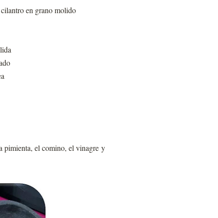
 cilantro en grano molido
lida
cado
ea
a pimienta, el comino, el vinagre y