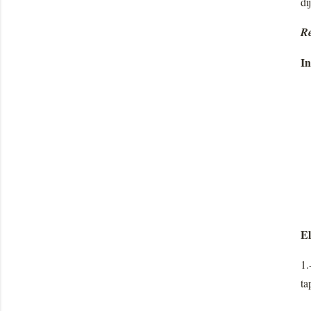
di
Re
In
El
1.
ta