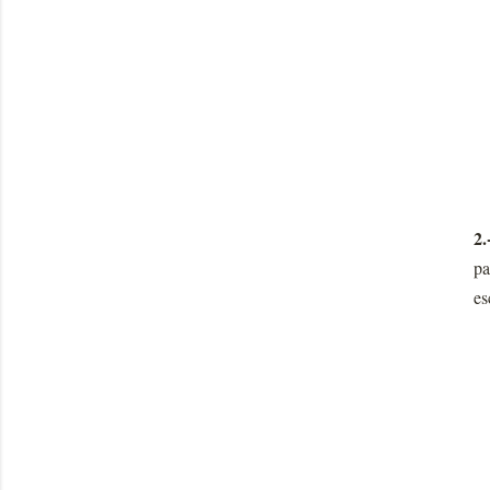
2.
pa
es