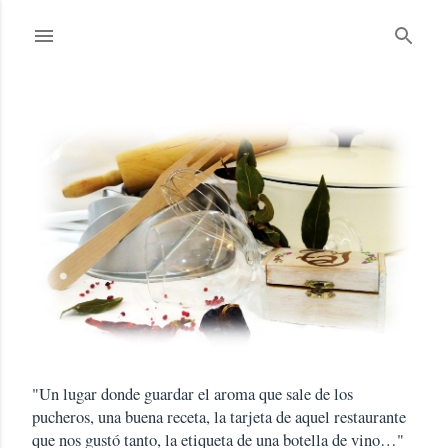
Ir al contenido principal
E
n
t
r
a
d
"Un lugar donde guardar el aroma que sale de los
a
pucheros, una buena receta, la tarjeta de aquel restaurante
s
que nos gustó tanto, la etiqueta de una botella de vino…"