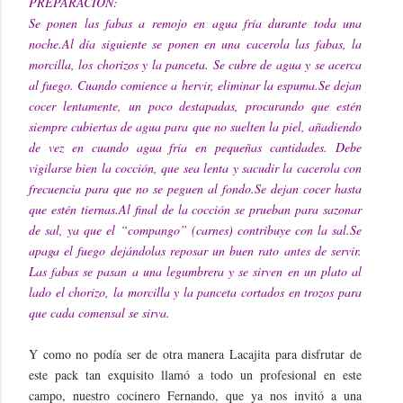
PREPARACIÓN:
Se ponen las fabas a remojo en agua fría durante toda una
noche.Al día siguiente se ponen en una cacerola las fabas, la
morcilla, los chorizos y la panceta. Se cubre de agua y se acerca
al fuego. Cuando comience a hervir, eliminar la espuma.Se dejan
cocer lentamente, un poco destapadas, procurando que estén
siempre cubiertas de agua para que no suelten la piel, añadiendo
de vez en cuando agua fría en pequeñas cantidades. Debe
vigilarse bien la cocción, que sea lenta y sacudir la cacerola con
frecuencia para que no se peguen al fondo.Se dejan cocer hasta
que estén tiernas.Al final de la cocción se prueban para sazonar
de sal, ya que el “compango” (carnes) contribuye con la sal.Se
apaga el fuego dejándolas reposar un buen rato antes de servir.
Las fabas se pasan a una legumbrera y se sirven en un plato al
lado el chorizo, la morcilla y la panceta cortados en trozos para
que cada comensal se sirva.
Y como no podía ser de otra manera Lacajita para disfrutar de
este pack tan exquisito llamó a todo un profesional en este
campo, nuestro cocinero Fernando, que ya nos invitó a una