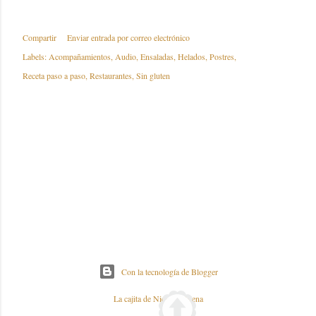
Compartir
Enviar entrada por correo electrónico
Labels:
Acompañamientos
Audio
Ensaladas
Helados
Postres
Receta paso a paso
Restaurantes
Sin gluten
Con la tecnología de Blogger
La cajita de Nieves y Elena