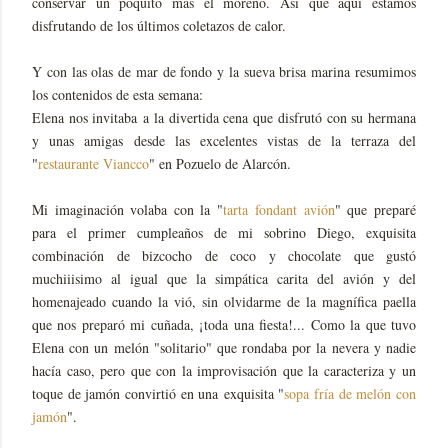
conservar un poquito mas el moreno. Así que aquí estamos
disfrutando de los últimos coletazos de calor.
Y con las olas de mar de fondo y la sueva brisa marina resumimos
los contenidos de esta semana:
Elena nos invitaba a la divertida cena que disfrutó con su hermana
y unas amigas desde las excelentes vistas de la terraza del
"
restaurante Viancco
" en Pozuelo de Alarcón.
Mi imaginación volaba con la "
tarta fondant avión
" que preparé
para el primer cumpleaños de mi sobrino Diego, exquisita
combinación de bizcocho de coco y chocolate que gustó
muchiiisimo al igual que la simpática carita del avión y del
homenajeado cuando la vió, sin olvidarme de la magnífica paella
que nos preparó mi cuñada, ¡toda una fiesta!... Como la que tuvo
Elena con un melón "solitario" que rondaba por la nevera y nadie
hacía caso, pero que con la improvisación que la caracteriza y un
toque de jamón convirtió en una exquisita "
sopa fría de melón con
jamón
".