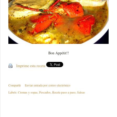
Bon Appétit!!
Imprime esta receta
Compartir
Enviar entrada por correo electrónico
Labels:
Cremas y sopas
Pescados
Receta paso a paso
Salsas