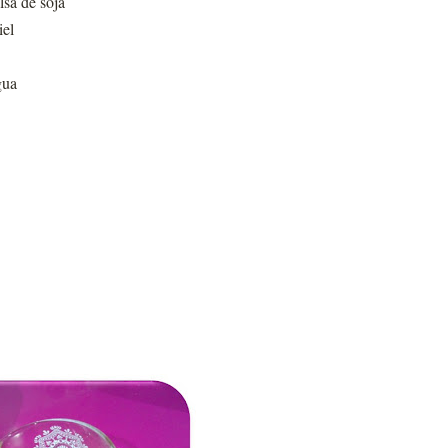
lsa de soja
iel
gua