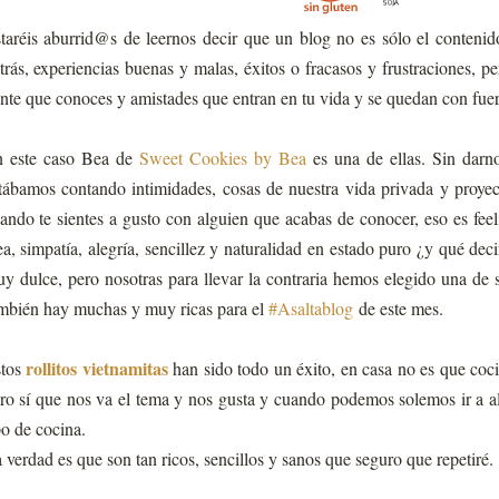
taréis aburrid@s de leernos decir que un blog no es sólo el contenid
trás, experiencias buenas y malas, éxitos o fracasos y frustraciones, p
nte que conoces y amistades que entran en tu vida y se quedan con fuer
 este caso Bea de
Sweet Cookies by Bea
es una de ellas. Sin darn
tábamos contando intimidades, cosas de nuestra vida privada y proyec
ando te sientes a gusto con alguien que acabas de conocer, eso es fee
a, simpatía, alegría, sencillez y naturalidad en estado puro ¿y qué deci
y dulce, pero nosotras para llevar la contraria hemos elegido una de 
mbién hay muchas y muy ricas para el
#Asaltablog
de este mes.
rollitos vietnamitas
tos
han sido todo un éxito, en casa no es que coc
ro sí que nos va el tema y nos gusta y cuando podemos solemos ir a alg
po de cocina.
 verdad es que son tan ricos, sencillos y sanos que seguro que repetiré.