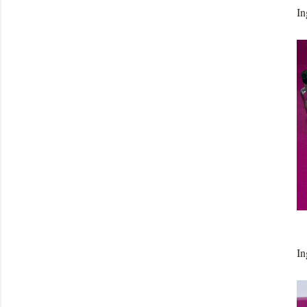
In
In