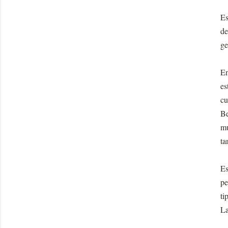
Es
de
ge
En
es
cu
Be
mu
ta
Es
pe
ti
La