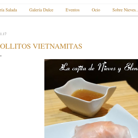
ría Salada
Galería Dulce
Eventos
Ocio
Sobre Nieves..
1.17
OLLITOS VIETNAMITAS