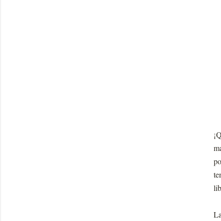
¡Q
ma
po
te
li
La