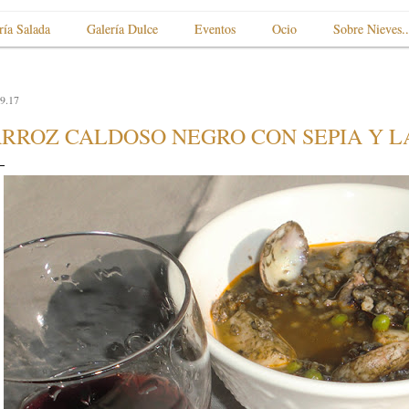
ría Salada
Galería Dulce
Eventos
Ocio
Sobre Nieves..
9.17
RROZ CALDOSO NEGRO CON SEPIA Y 