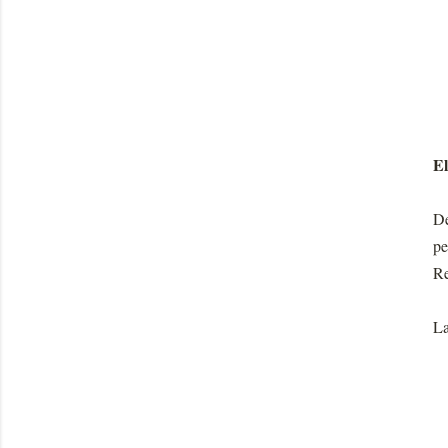
El
De
pe
Re
La