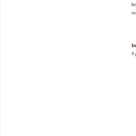
he
se
In
8 