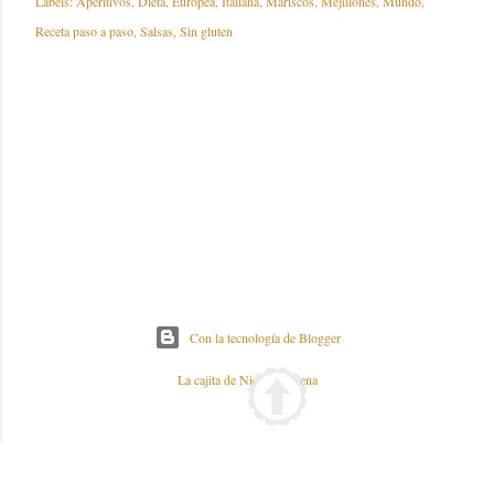
Labels:
Aperitivos
Dieta
Europea
Italiana
Mariscos
Mejillones
Mundo
Receta paso a paso
Salsas
Sin gluten
Con la tecnología de Blogger
La cajita de Nieves y Elena