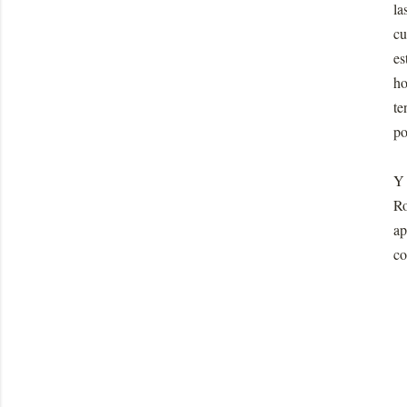
la
cu
es
ho
te
po
Y 
Ro
ap
co