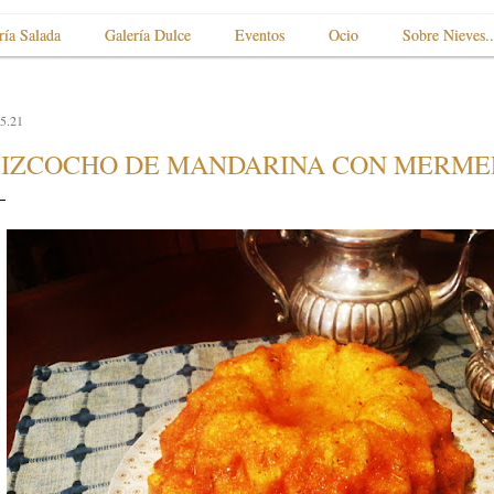
ría Salada
Galería Dulce
Eventos
Ocio
Sobre Nieves..
5.21
IZCOCHO DE MANDARINA CON MERM