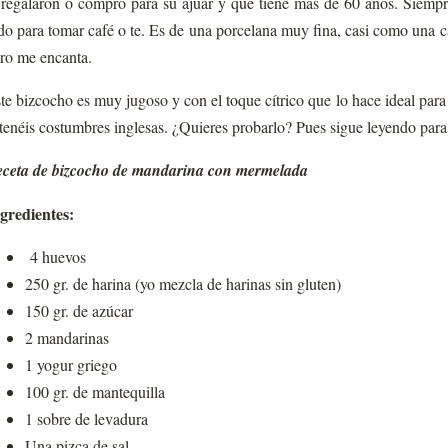
 regalaron o compró para su ajuar y que tiene más de 60 años. Siemp
do para tomar café o te. Es de una porcelana muy fina, casi como una cá
ro me encanta.
te bizcocho es muy jugoso y con el toque cítrico que lo hace ideal para
 tenéis costumbres inglesas. ¿Quieres probarlo? Pues sigue leyendo para 
ceta de bizcocho de mandarina con mermelada
gredientes:
4 huevos
250 gr. de harina (yo mezcla de harinas sin gluten)
150 gr. de azúcar
2 mandarinas
1 yogur griego
100 gr. de mantequilla
1 sobre de levadura
Una pizca de sal