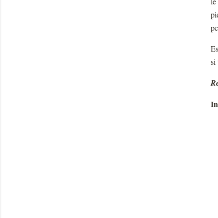
le
pi
pe
Es
si
Re
In