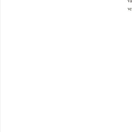
va
ve