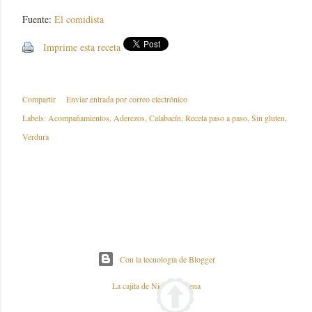
Fuente:
El comidista
Imprime esta receta
Compartir
Enviar entrada por correo electrónico
Labels:
Acompañamientos
Aderezos
Calabacín
Receta paso a paso
Sin gluten
Verdura
Con la tecnología de Blogger
La cajita de Nieves y Elena