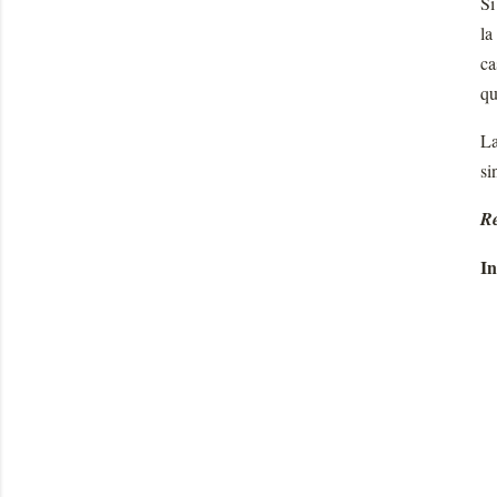
Si
la
ca
qu
La
si
Re
In