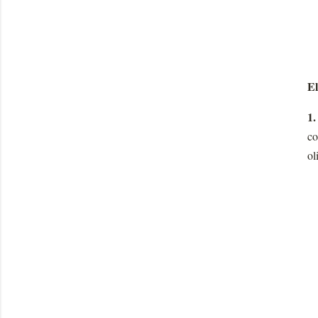
El
1
co
ol