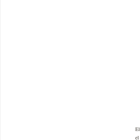
El
el