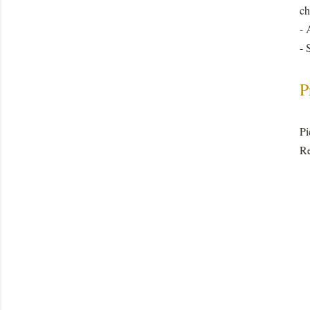
ch
- 
- 
P
Pi
Re