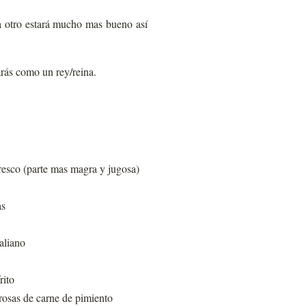
a otro estará mucho mas bueno así
arás como un rey/reina.
fresco (parte mas magra y jugosa)
as
taliano
rito
rosas de carne de pimiento