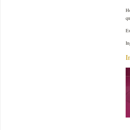
Ho
qu
Es
In
I