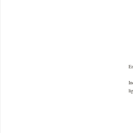
En
In
li