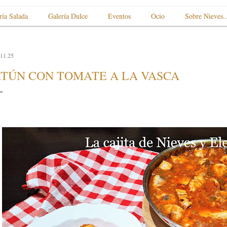
ría Salada
Galería Dulce
Eventos
Ocio
Sobre Nieves..
.11.25
TÚN CON TOMATE A LA VASCA