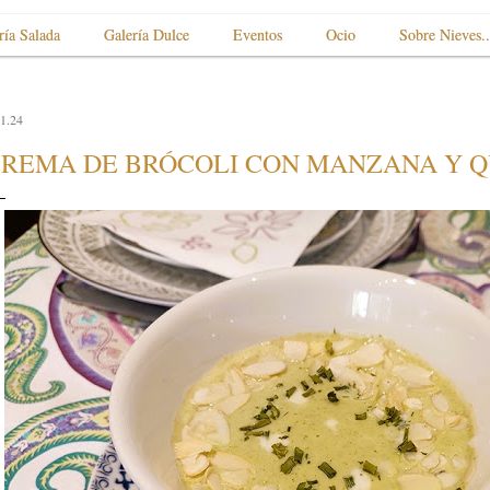
ría Salada
Galería Dulce
Eventos
Ocio
Sobre Nieves..
1.24
REMA DE BRÓCOLI CON MANZANA Y Q