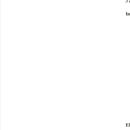
3 
In
El