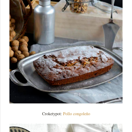
Croketypot:
Pollo congoleño