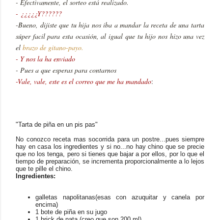
- Efectivamente, el sorteo está realizado.
- ¿¿¿¿¿Y??????
-Bueno, dijiste que tu hija nos iba a mandar la receta de una tarta
súper facil para esta ocasión, al igual que tu hijo nos hizo una vez
el
brazo de gitano-payo.
- Y nos la ha enviado
- Pues a que esperas para contarnos
-Vale, vale, este es el correo que me ha mandado
:
"Tarta de piña en un pis pas"
No conozco receta mas socorrida para un postre...pues siempre
hay en casa los ingredientes y si no...no hay chino que se precie
que no los tenga, pero si tienes que bajar a por ellos, por lo que el
tiempo de preparación, se incrementa proporcionalmente a lo lejos
que te pille el chino.
Ingredientes:
galletas napolitanas(esas con azuquitar y canela por
encima)
1 bote de piña en su jugo
1 brick de nata (creo que son 200 ml).