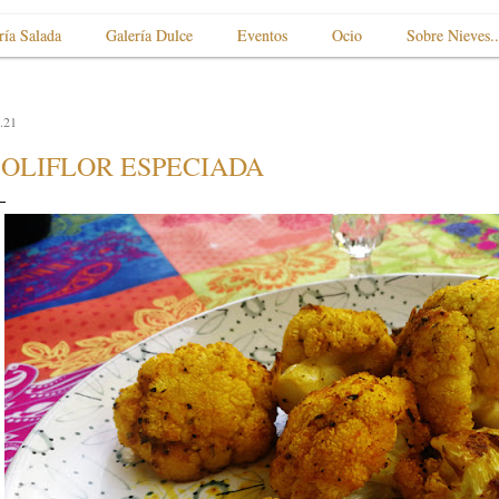
ría Salada
Galería Dulce
Eventos
Ocio
Sobre Nieves..
.21
OLIFLOR ESPECIADA