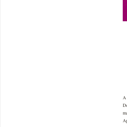
A 
De
ma
Ap