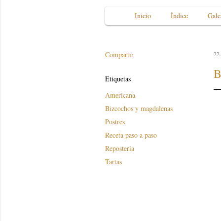
Inicio
Índice
Gale
Compartir
22
B
Etiquetas
Americana
Bizcochos y magdalenas
Postres
Receta paso a paso
Repostería
Tartas