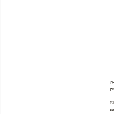
No
pr
El
co