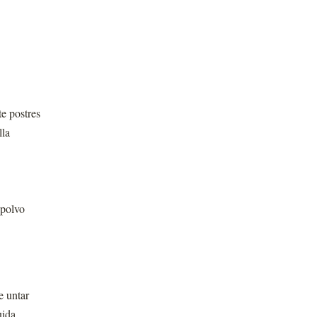
te postres
lla
 polvo
e untar
uida