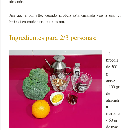
almendra.
Así que a por ello, cuando probéis esta ensalada vais a usar el
brócoli en crudo para muchas mas.
Ingredientes para 2/3 personas:
- 1
brócoli
de 500
gr.
aprox.
- 100 gr.
de
almendr
a
marcona
- 50 gr.
de uvas