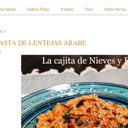
ría Salada
Galería Dulce
Eventos
Ocio
Sobre Nieves..
6.21
ASTA DE LENTEJAS ÁRABE