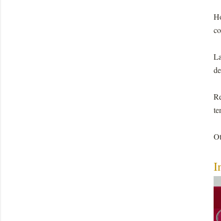
Ho
co
La
de
Re
te
Ot
I