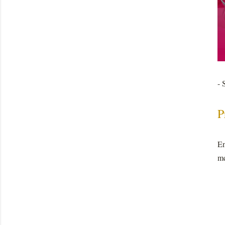
- 
P
En
me