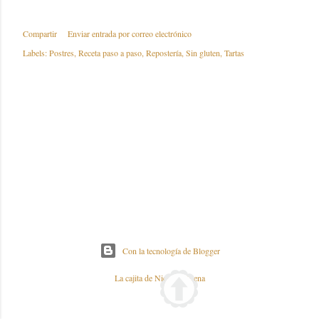
Compartir
Enviar entrada por correo electrónico
Labels:
Postres
Receta paso a paso
Repostería
Sin gluten
Tartas
Con la tecnología de Blogger
La cajita de Nieves y Elena