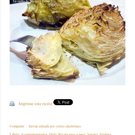
Imprime esta receta
Compartir
Enviar entrada por correo electrónico
Labels:
Acompañamientos
Dieta
Receta paso a paso
Vegana
Verdura