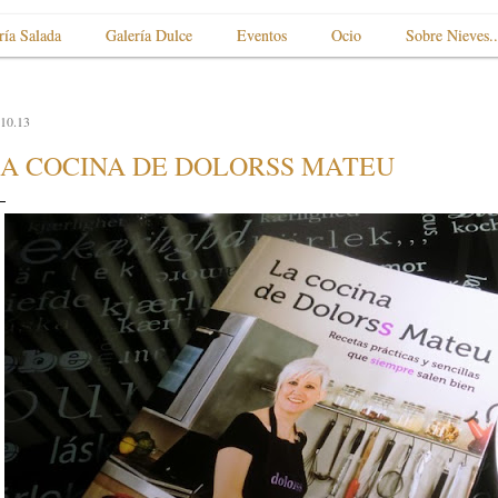
ría Salada
Galería Dulce
Eventos
Ocio
Sobre Nieves..
.10.13
A COCINA DE DOLORSS MATEU