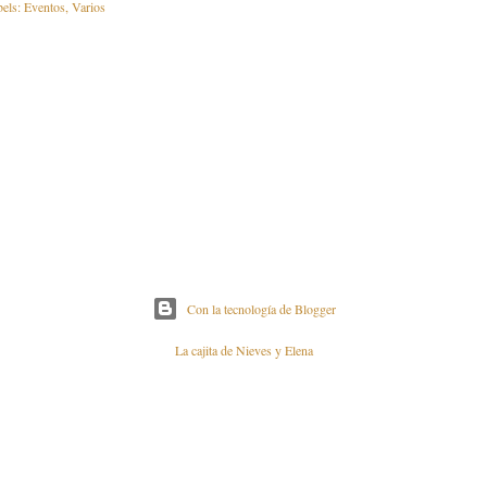
els:
Eventos
Varios
Con la tecnología de Blogger
La cajita de Nieves y Elena