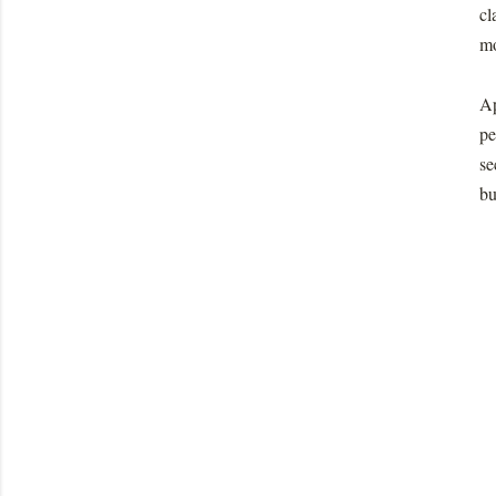
cl
mo
Ap
pe
se
bu