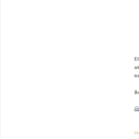
El
am
te
Bo
Co