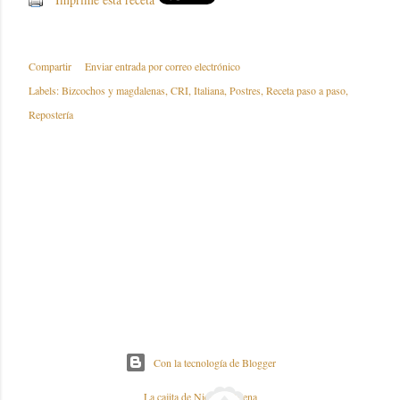
Compartir
Enviar entrada por correo electrónico
Labels:
Bizcochos y magdalenas
CRI
Italiana
Postres
Receta paso a paso
Repostería
Con la tecnología de Blogger
La cajita de Nieves y Elena