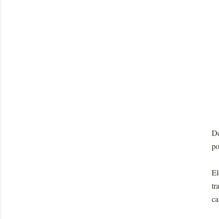
De
po
El
tr
ca