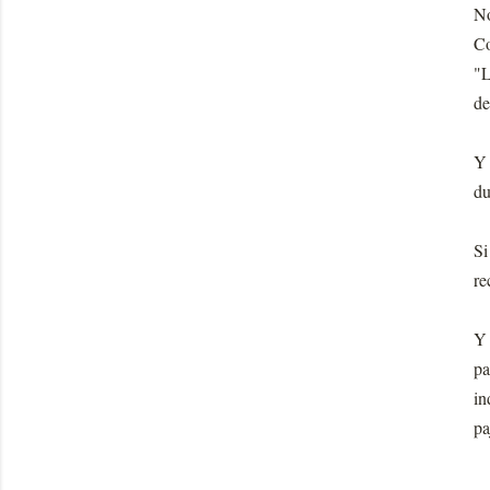
No
Co
"L
de
Y 
du
Si
re
Y 
pa
in
pa