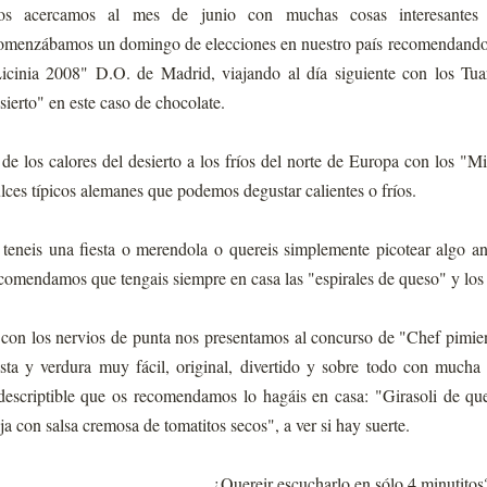
s acercamos al mes de junio con muchas cosas interesantes 
menzábamos un domingo de elecciones en nuestro país recomendando 
icinia 2008" D.O. de Madrid, viajando al día siguiente con los Tu
sierto" en este caso de chocolate.
de los calores del desierto a los fríos del norte de Europa con los "
lces típicos alemanes que podemos degustar calientes o fríos.
 teneis una fiesta o merendola o quereis simplemente picotear algo a
comendamos que tengais siempre en casa las "espirales de queso" y los 
con los nervios de punta nos presentamos al concurso de "Chef pimie
sta y verdura muy fácil, original, divertido y sobre todo con mucha 
descriptible que os recomendamos lo hagáis en casa: "Girasoli de qu
ja con salsa cremosa de tomatitos secos", a ver si hay suerte.
¿Quereir escucharlo en sólo 4 minutitos