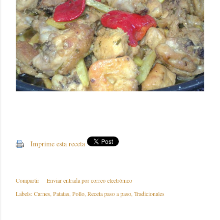
Imprime esta receta
Compartir
Enviar entrada por correo electrónico
Labels:
Carnes
Patatas
Pollo
Receta paso a paso
Tradicionales