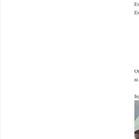
Es
Es
Ot
ni
In