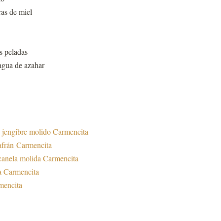
ras de miel
s peladas
agua de azahar
e
jengibre molido Carmencita
afrán Carmencita
canela molida Carmencita
a Carmencita
mencita