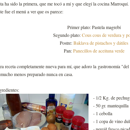
ta ha sido la primera, que me tocó a mí y que elegí la cocina Marroquí.
te fue el menú a ver que os parece:
Primer plato: Pastela magrebí
Segundo plato:
Cous cous de verdura y po
Postre:
Baklava de pistachos y dátiles
Pan:
Panecillos de aceituna verde
ra receta completamente nueva para mí, que adoro la gastronomía "de
 mucho menos preparado nunca en casa.
gredientes:
- 1/2 Kg. de pechug
- 50 gr. mantequilla
- 1 cebolla
- 1 copa de vino dul
- perejil fresco pica