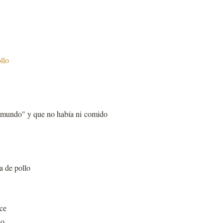
llo
l mundo" y que no había ni comido
a de pollo
ce
do