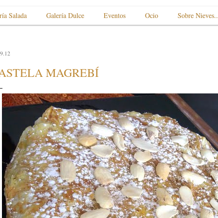
ría Salada
Galería Dulce
Eventos
Ocio
Sobre Nieves..
9.12
ASTELA MAGREBÍ