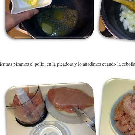
entras picamos el pollo, en la picadora y lo añadimos cuando la cebolla