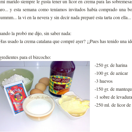
mi marido siempre le gusta tener un licor en crema para las sobremes
aro... y esta semana como teníamos invitados había comprado una bote
ummm... la vi en la nevera y sin decir nada preparé esta tarta con ella...
ando la probó me dijo, sin saber nada:
Has usado la crema catalana que compré ayer? ¡¡Pues has tenido una id
gredientes para el bizcocho:
-250 gr. de harina
-100 gr. de azúcar
-3 huevos
-150 gr. de mantequi
-1 sobre de levadur
-250 ml. de licor de