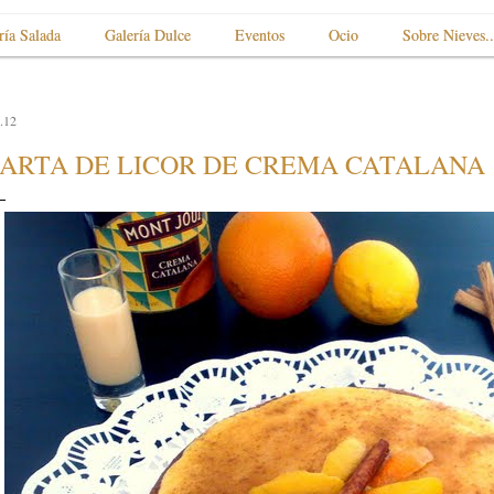
ría Salada
Galería Dulce
Eventos
Ocio
Sobre Nieves..
.12
ARTA DE LICOR DE CREMA CATALANA