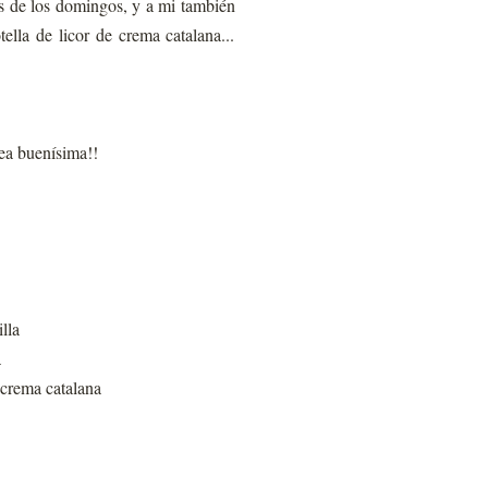
as de los domingos, y a mi también
lla de licor de crema catalana...
ea buenísima!!
lla
a
 crema catalana