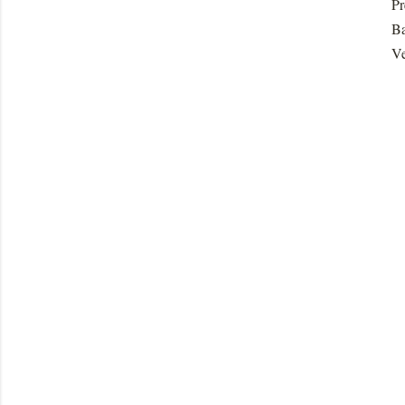
Pr
Ba
Ve