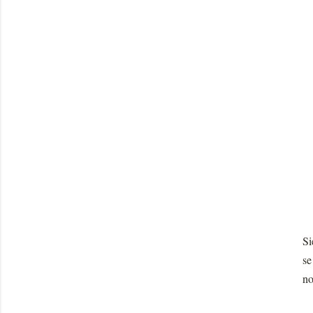
Si
se
no