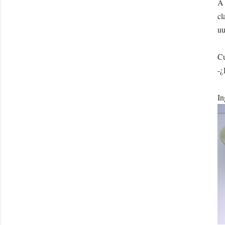
A 
cl
uu
Cu
-¿
In