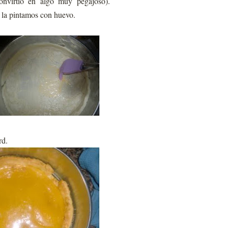
onvirtió en algo muy pegajoso).
 la pintamos con huevo.
rd.