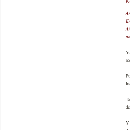
P
o
Añ
En
Añ
po
Yo
re
Pu
In
Ta
de
Y 