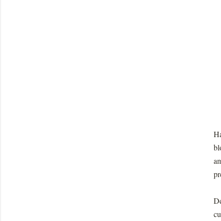
Ha
b
am
pr
De
cu