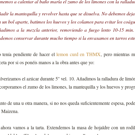
nemos a calentar al baño maría el zumo de los limones con la ralladur
adir la mantequilla y revolver hasta que se disuelva. No debemos deja
 un bol aparte, batimos los huevos y los colamos para evitar los coágu
adimos a la mezcla anterior, removiendo a fuego lento 10-15 min.
demos conservar durante mucho tiempo si la envasamos en tarros ester
 tenía pendiente de hacer el
lemon curd en THMX
, pero mientras m
ceta por si os ponéis manos a la obra antes que yo:
lverizamos el azúcar durante 5'' vel. 10. Añadimos la ralladura de limó
corporamos el zumo de los limones, la mantequilla y los huevos y progr
nto de una u otra manera, si no nos queda suficientemente espesa, po
 Maizena.
ahora vamos a la tarta. Extendemos la masa de hojaldre con un rodi