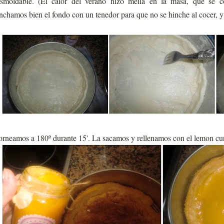
smoldable. (El calor del verano hizo mella en la masa, que se c
nchamos bien el fondo con un tenedor para que no se hinche al cocer, y
rneamos a 180º durante 15'. La sacamos y rellenamos con el lemon cu