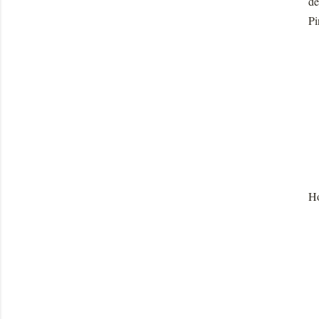
de
Pi
Ho