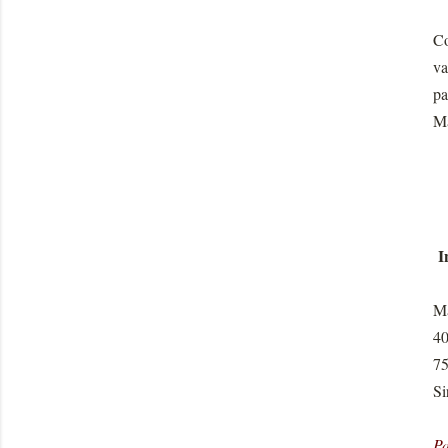
Co
va
pa
Ma
I
Ma
40
75
Si
Pa