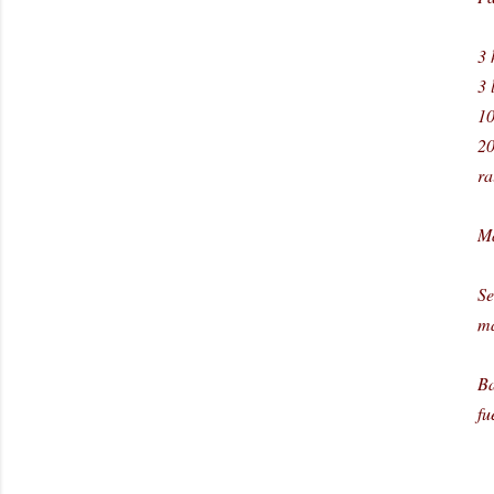
3 
3 
10
20
ra
Ma
Se
ma
Ba
fu