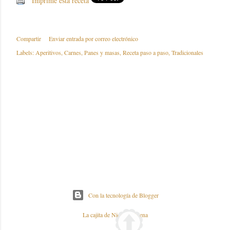
Imprime esta receta
Compartir
Enviar entrada por correo electrónico
Labels:
Aperitivos
Carnes
Panes y masas
Receta paso a paso
Tradicionales
Con la tecnología de Blogger
La cajita de Nieves y Elena