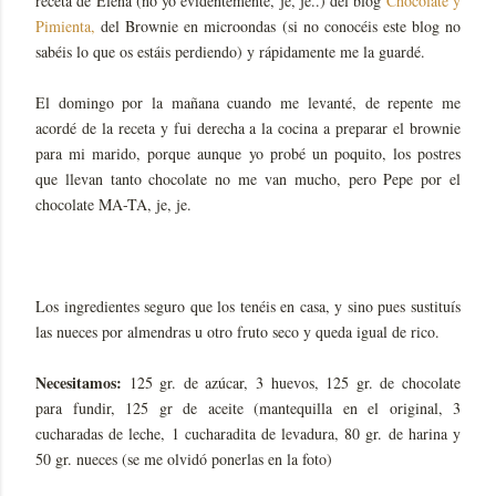
receta de Elena (no yo evidentemente, je, je..) del blog
Chocolate y
Pimienta,
del Brownie en microondas (si no conocéis este blog no
sabéis lo que os estáis perdiendo) y rápidamente me la guardé.
El domingo por la mañana cuando me levanté, de repente me
acordé de la receta y fui derecha a la cocina a preparar el brownie
para mi marido, porque aunque yo probé un poquito, los postres
que llevan tanto chocolate no me van mucho, pero Pepe por el
chocolate MA-TA, je, je.
Los ingredientes seguro que los tenéis en casa, y sino pues sustituís
las nueces por almendras u otro fruto seco y queda igual de rico.
Necesitamos:
125 gr. de azúcar, 3 huevos, 125 gr. de chocolate
para fundir, 125 gr de aceite (mantequilla en el original, 3
cucharadas de leche, 1 cucharadita de levadura, 80 gr. de harina y
50 gr. nueces (se me olvidó ponerlas en la foto)