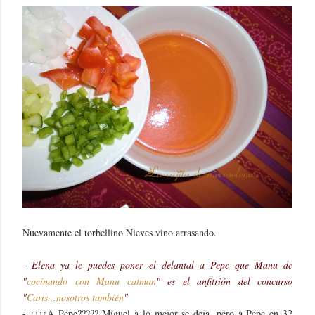
Nuevamente el torbellino Nieves vino arrasando.
-
Elena ya le puedes poner el delantal a Pepe que Manu de
"
cocinando con Manu catman
" es el anfitrión del concurso
"
Caris...nosotros también
"
- ¿¿¿¿A Pepe????? Miguel a lo mejor se deja, pero a Pepe en 32