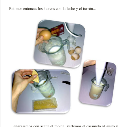
Batimos entonces los huevos con la leche y el turrón...
... engrasamos con aceite el molde, vertemos el caramelo al gusto y